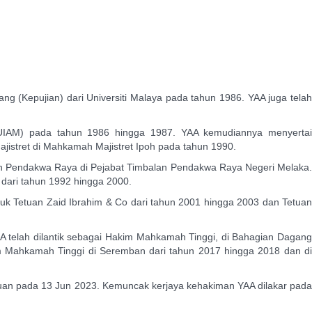
g (Kepujian) dari Universiti Malaya pada tahun 1986. YAA juga telah
 (UIAM) pada tahun 1986 hingga 1987. YAA kemudiannya menyertai
istret di Mahkamah Majistret Ipoh pada tahun 1990.
an Pendakwa Raya di Pejabat Timbalan Pendakwa Raya Negeri Melaka.
ari tahun 1992 hingga 2000.
k Tetuan Zaid Ibrahim & Co dari tahun 2001 hingga 2003 dan Tetuan
A telah dilantik sebagai Hakim Mahkamah Tinggi, di Bahagian Dagang
m Mahkamah Tinggi di Seremban dari tahun 2017 hingga 2018 dan di
uan pada 13 Jun 2023. Kemuncak kerjaya kehakiman YAA dilakar pada