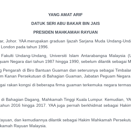
YANG AMAT ARIF
DATUK SERI ABU BAKAR BIN JAIS
PRESIDEN MAHKAMAH RAYUAN
uar, Johor. YAA merupakan graduan Ijazah Sarjana Muda Undang-Undan
of London pada tahun 1996.
 Fakulti Undang-Undang, Universiti Islam Antarabangsa Malaysia
m Negara dari tahun 1987 hingga 1990, sebelum dilantik sebagai Maj
ng Pengarah di Biro Bantuan Guaman dan seterusnya sebagai Timbal
m Kanan Persekutuan di Bahagian Guaman, Jabatan Peguam Negara d
ai rakan kongsi di beberapa firma guaman terkemuka negara termasu
an di Bahagian Dagang, Mahkamah Tinggi Kuala Lumpur. Kemudian, YA
 tahun 2016 hingga 2017. YAA juga pernah berkhidmat sebagai Haki
Rayuan, dan kemudiannya dilantik sebagai Hakim Mahkamah Persekut
ahkamah Rayuan Malaysia.